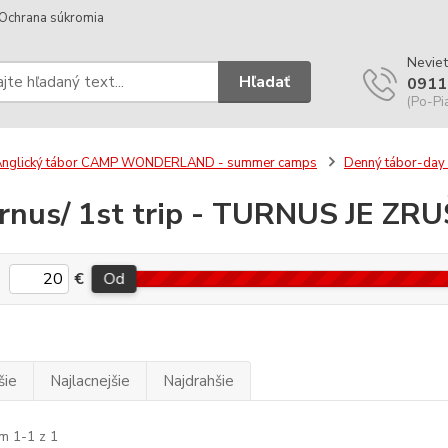
Ochrana súkromia
Neviet
Hľadať
0911
(Po-Pi
Anglický tábor CAMP WONDERLAND - summer camps
Denný tábor-day
urnus/ 1st trip - TURNUS JE ZR
€
Od
šie
Najlacnejšie
Najdrahšie
m 1-1 z 1