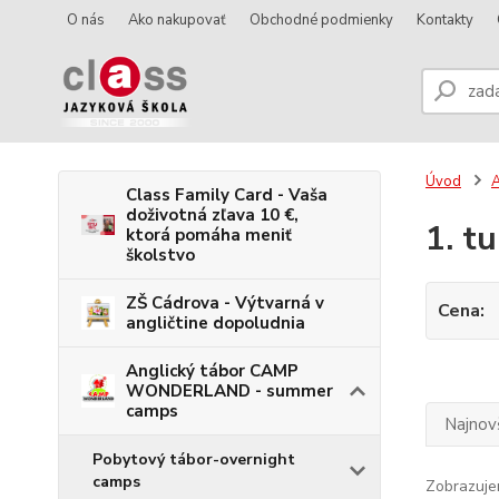
O nás
Ako nakupovať
Obchodné podmienky
Kontakty
Úvod
Class Family Card - Vaša
doživotná zľava 10 €,
1. t
ktorá pomáha meniť
školstvo
ZŠ Cádrova - Výtvarná v
Cena:
angličtine dopoludnia
Anglický tábor CAMP
WONDERLAND - summer
camps
Najnov
Pobytový tábor-overnight
camps
Zobrazuje