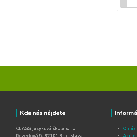
Kde nás nájdete
Informá
CLASS jazyková škola s.r.o.
O nás
Rezedová 5, 82101 Bratislava
Ako n