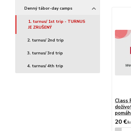
Denný tábor-day camps
1. turnus/ 1st trip - TURNUS
JE ZRUŠENÝ
2. turnus/ 2nd trip
3. turnus/ 3rd trip
4. turnus/ 4th trip
Class 
doživo
pomáha
20 €
/
k