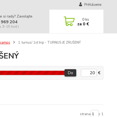
Prihlásenie
e si rady? Zavolajte.
0
ks
 969 204
za
0 €
a, 9-15 hod.)
 camps
1. turnus/ 1st trip - TURNUS JE ZRUŠENÝ
UŠENÝ
Do
€
strana
z 1