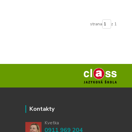
strana
z 1
Kontakty
Kvetka
0911 969 204