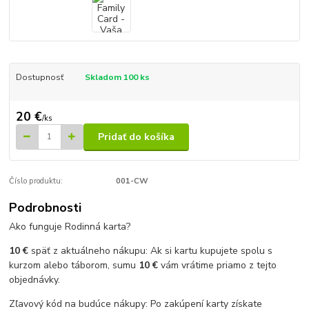
Dostupnosť
Skladom 100 ks
20 €
/
ks
Pridať do košíka
Číslo produktu:
001-CW
Podrobnosti
Ako funguje Rodinná karta?
10 €
späť z aktuálneho nákupu: Ak si kartu kupujete spolu s
kurzom alebo táborom, sumu
10 €
vám vrátime priamo z tejto
objednávky.
Zľavový kód na budúce nákupy: Po zakúpení karty získate