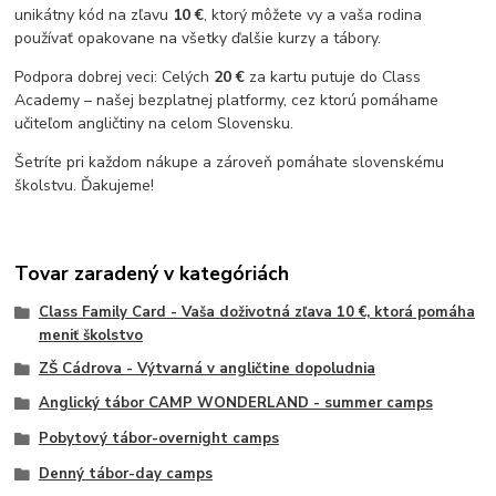
unikátny kód na zľavu
10 €
, ktorý môžete vy a vaša rodina
používať opakovane na všetky ďalšie kurzy a tábory.
Podpora dobrej veci: Celých
20 €
za kartu putuje do Class
Academy – našej bezplatnej platformy, cez ktorú pomáhame
učiteľom angličtiny na celom Slovensku.
Šetríte pri každom nákupe a zároveň pomáhate slovenskému
školstvu. Ďakujeme!
Tovar zaradený v kategóriách
Class Family Card - Vaša doživotná zľava 10 €, ktorá pomáha
meniť školstvo
ZŠ Cádrova - Výtvarná v angličtine dopoludnia
Anglický tábor CAMP WONDERLAND - summer camps
Pobytový tábor-overnight camps
Denný tábor-day camps