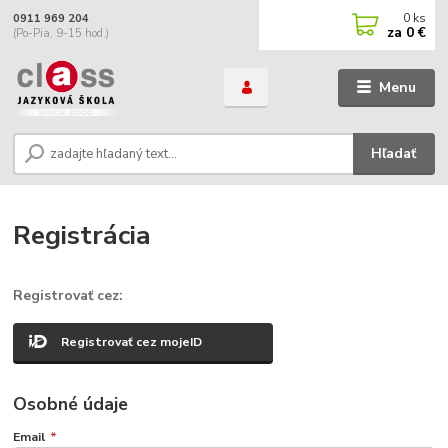
0
ks
0911 969 204
za
0 €
(Po-Pia, 9-15 hod.)
Menu
Hľadať
Registrácia
Registrovať cez:
Registrovať cez mojeID
Osobné údaje
Email
*